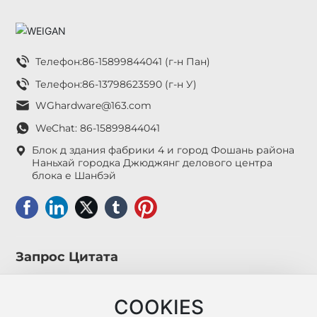
Телефон:
86-15899844041 (г-н Пан)
Телефон:
86-13798623590 (г-н У)
WGhardware@163.com
WeChat: 86-15899844041
Блок д здания фабрики 4 и город Фошань района
Наньхай городка Джюджянг делового центра
блока е Шанбэй
Запрос Цитата
COOKIES