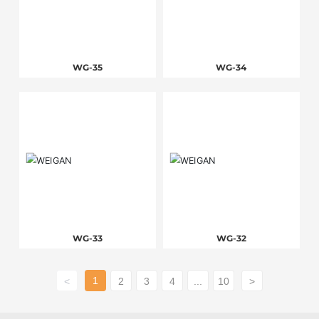
WG-35
WG-34
WG-33
WG-32
1
<
2
3
4
...
10
>